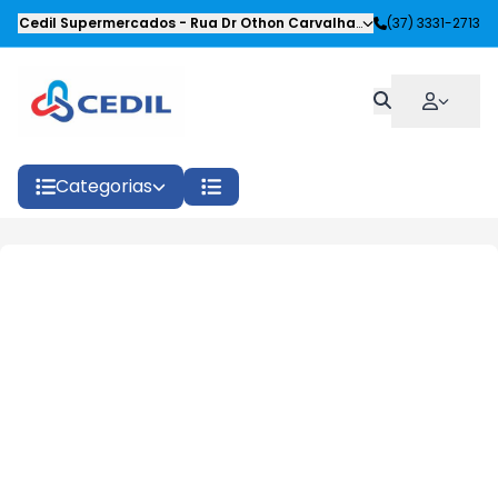
Cedil Supermercados
-
Rua Dr Othon Carvalhaes Siqueira
(37) 3331-2713
,
Oliveira
Categorias