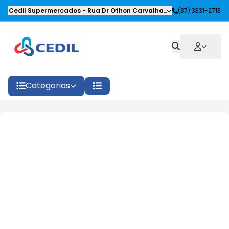
Cedil Supermercados
-
Rua Dr Othon Carvalhaes Siqueira
(37) 3331-2713
,
Oliveira
Categorias