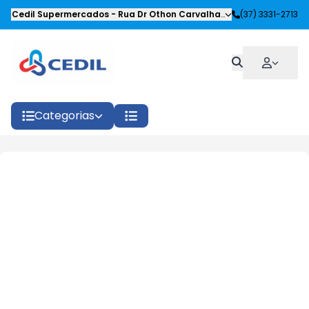
Cedil Supermercados
-
Rua Dr Othon Carvalhaes Siqueira
(37) 3331-2713
,
Oliveira
Categorias