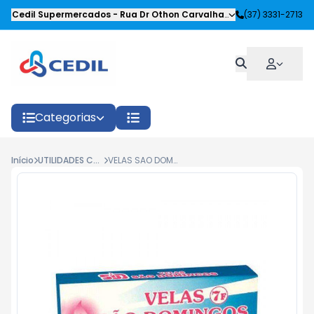
Cedil Supermercados
-
Rua Dr Othon Carvalhaes Siqueira
(37) 3331-2713
,
Oliveira
Categorias
Início
UTILIDADES COZINHA
VELAS SAO DOMINGOS Nº 7 (8X20G)