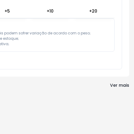
+
5
+
10
+
20
eis podem sofrer variação de acordo com o peso;

e estoque;

tiva;
Ver mais