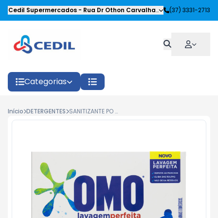
Cedil Supermercados
-
Rua Dr Othon Carvalhaes Siqueira
(37) 3331-2713
,
Oliveira
Categorias
Início
DETERGENTES
SANITIZANTE PO OMO LAVAGEM PERFEITA 800G