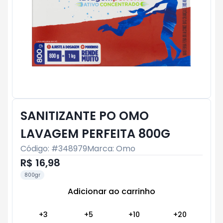
SANITIZANTE PO OMO
LAVAGEM PERFEITA 800G
Código: #
348979
Marca:
Omo
R$ 16,98
800gr
Adicionar ao carrinho
Subtotal:
R$ 0
+
3
+
5
+
10
+
20