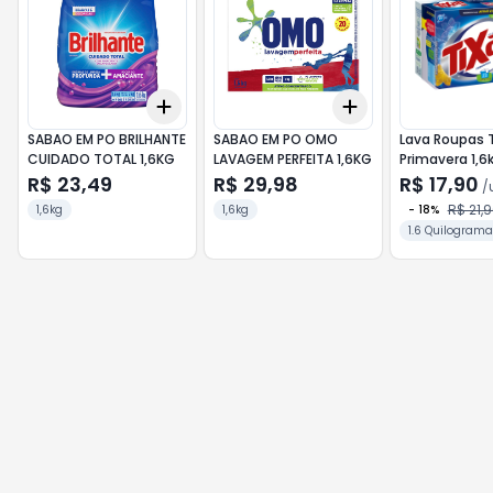
Add
Add
+
3
+
5
+
10
+
3
+
5
+
10
SABAO EM PO BRILHANTE
SABAO EM PO OMO
Lava Roupas 
CUIDADO TOTAL 1,6KG
LAVAGEM PERFEITA 1,6KG
Primavera 1,6
R$ 23,49
R$ 29,98
R$ 17,90
/
R$ 21,
1,6kg
1,6kg
-
18
%
1.6 Quilograma