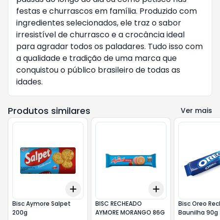
festas e churrascos em família. Produzido com
ingredientes selecionados, ele traz o sabor
irresistível de churrasco e a crocância ideal
para agradar todos os paladares. Tudo isso com
a qualidade e tradição de uma marca que
conquistou o público brasileiro de todas as
idades.
Produtos similares
Ver mais
Add
Add
+
3
+
5
+
10
+
3
+
5
+
10
Bisc Aymore Salpet
BISC RECHEADO
Bisc Oreo Rec
200g
AYMORE MORANGO 86G
Baunilha 90g