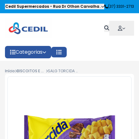
Cedil Supermercados
-
Rua Dr Othon Carvalhaes Siqueira
(37) 3331-2713
,
Oliveira
Categorias
Início
BISCOITOS E SALGADOS
SALG TORCIDA CHURRASCO 100G