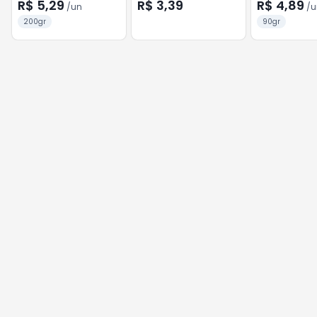
R$ 5,29
R$ 3,39
R$ 4,89
/
un
/
u
200gr
90gr