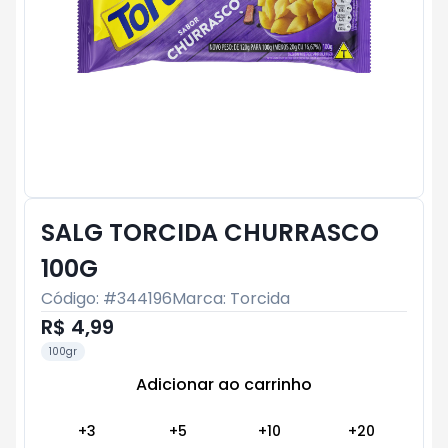
SALG TORCIDA CHURRASCO
100G
Código: #
344196
Marca:
Torcida
R$ 4,99
100gr
Adicionar ao carrinho
Subtotal:
R$ 0
+
3
+
5
+
10
+
20