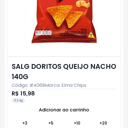
SALG DORITOS QUEIJO NACHO
140G
Código: #
4069
Marca:
Elma Chips
R$ 15,98
0.2 kg
Adicionar ao carrinho
Subtotal:
R$ 0
+
3
+
5
+
10
+
20