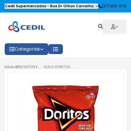
Cedil Supermercados
-
Rua Dr Othon Carvalhaes Siqueira
(37) 3331-2713
,
Oliveira
Categorias
Início
BISCOITOS E SALGADOS
SALG DORITOS QUEIJO NACHO 140G