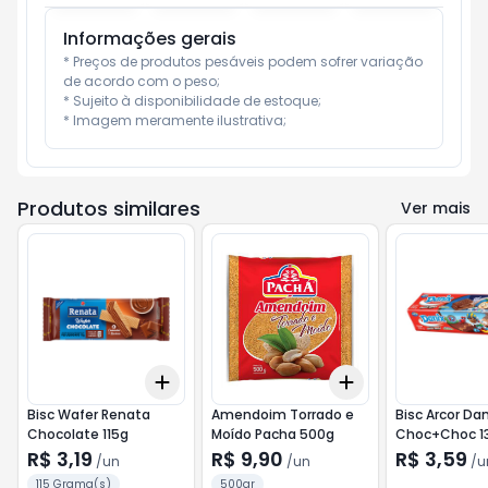
Informações gerais
* Preços de produtos pesáveis podem sofrer variação 
de acordo com o peso;

* Sujeito à disponibilidade de estoque;

* Imagem meramente ilustrativa;
Produtos similares
Ver mais
Add
Add
+
3
+
5
+
10
+
3
+
5
+
10
Bisc Wafer Renata
Amendoim Torrado e
Bisc Arcor Dan
Chocolate 115g
Moído Pacha 500g
Choc+Choc 1
R$ 3,19
R$ 9,90
R$ 3,59
/
un
/
un
/
u
115 Grama(s)
500gr