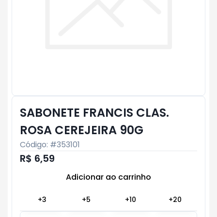
SABONETE FRANCIS CLAS.
ROSA CEREJEIRA 90G
Código: #
353101
R$ 6,59
Adicionar ao carrinho
Subtotal:
R$ 0
+
3
+
5
+
10
+
20