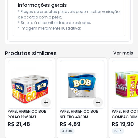
Informações gerais
* Preços de produtos pesáveis podem sofrer variação 
de acordo com o peso;

* Sujeito à disponibilidade de estoque;

* Imagem meramente ilustrativa;
Produtos similares
Ver mais
Add
Add
+
3
+
5
+
10
+
3
+
5
+
10
PAPEL HIGIENICO BOB
PAPEL HIGIENICO BOB
PAPEL HIG C
ROLAO 12x60MT
NEUTRO 4X30M
COMPAC 30M L
R$ 21,48
R$ 4,89
R$ 19,90
4.0 un
12un