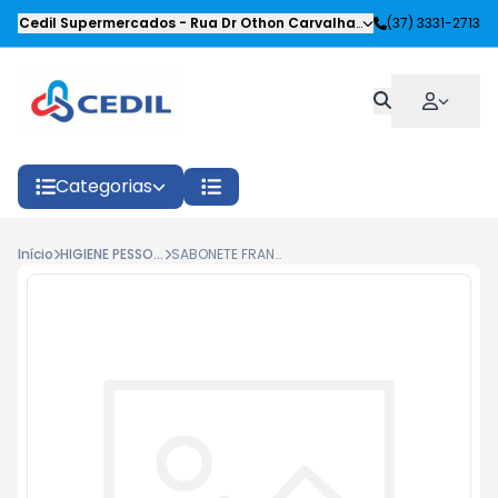
Cedil Supermercados
-
Rua Dr Othon Carvalhaes Siqueira
(37) 3331-2713
,
Oliveira
Categorias
Início
HIGIENE PESSOAL
SABONETE FRANCIS CLAS. ROSA CEREJEIRA 90G