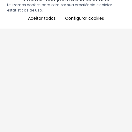
Utilizamos cookies para otimizar sua experiência e coletar
estatísticas de uso.
Aceitar todos
Configurar cookies
Aproveite as nossas promoções!
Cadastre seu e-mail e receba ofertas exclusivas.
QUERO RECEBER