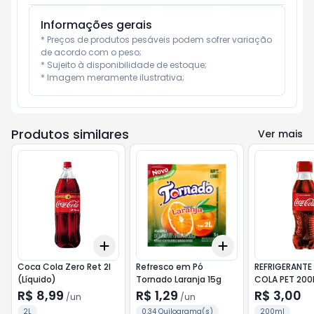
Informações gerais
* Preços de produtos pesáveis podem sofrer variação 
de acordo com o peso;

* Sujeito à disponibilidade de estoque;

* Imagem meramente ilustrativa;
Produtos similares
Ver mais
Add
Add
+
3
+
5
+
10
+
3
+
5
+
10
Coca Cola Zero Ret 2l
Refresco em Pó
REFRIGERANT
(Líquido)
Tornado Laranja 15g
COLA PET 200
R$ 8,99
R$ 1,29
R$ 3,00
/
un
/
un
2L
0.34 Quilograma(s)
200ml