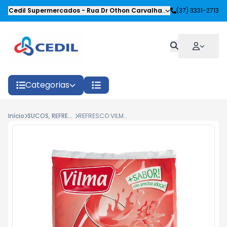
Cedil Supermercados
-
Rua Dr Othon Carvalhaes Siqueira
(37) 3331-2713
,
Oliveira
Categorias
Início
SUCOS, REFRESCOS E REFRIGERANTES
REFRESCO VILMA MORANGO SILVESTRE 240G