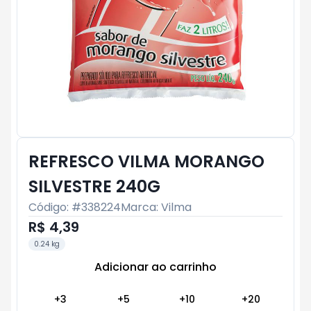
REFRESCO VILMA MORANGO
SILVESTRE 240G
Código: #
338224
Marca:
Vilma
R$ 4,39
0.24 kg
Adicionar ao carrinho
Subtotal:
R$ 0
+
3
+
5
+
10
+
20