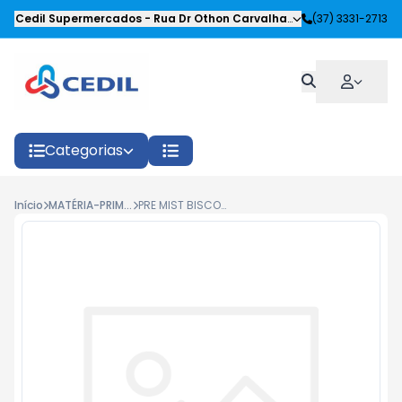
Cedil Supermercados
-
Rua Dr Othon Carvalhaes Siqueira
(37) 3331-2713
,
Oliveira
Categorias
Início
MATÉRIA-PRIMA PRODUÇÃO
PRE MIST BISCOITO FRITO DOCE 2 KG