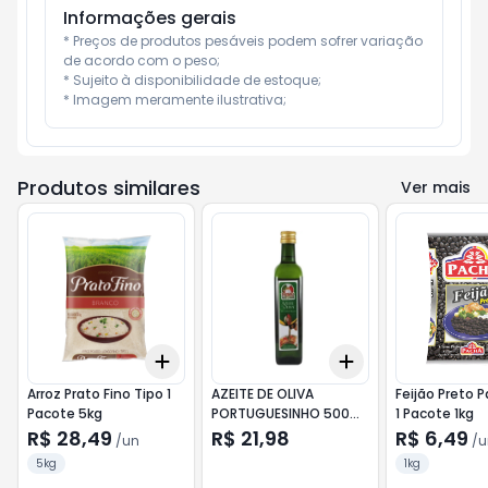
Informações gerais
* Preços de produtos pesáveis podem sofrer variação 
de acordo com o peso;

* Sujeito à disponibilidade de estoque;

* Imagem meramente ilustrativa;
Produtos similares
Ver mais
Add
Add
+
3
+
5
+
10
+
3
+
5
+
10
Arroz Prato Fino Tipo 1
AZEITE DE OLIVA
Feijão Preto 
Pacote 5kg
PORTUGUESINHO 500ML
1 Pacote 1kg
(VIDRO)
R$ 28,49
R$ 21,98
R$ 6,49
/
un
/
u
5kg
1kg