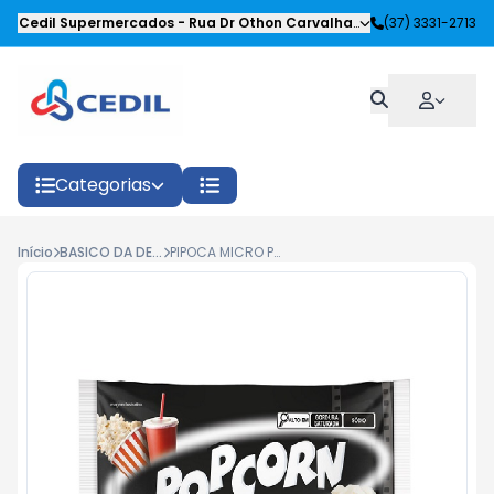
Cedil Supermercados
-
Rua Dr Othon Carvalhaes Siqueira
(37) 3331-2713
,
Oliveira
Categorias
Início
BASICO DA DESPENSA
PIPOCA MICRO PACHA MANTEIGA DE CINEMA 100G