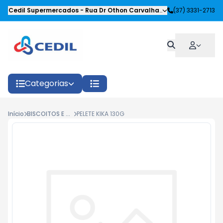
Cedil Supermercados
-
Rua Dr Othon Carvalhaes Siqueira
(37) 3331-2713
,
Oliveira
Categorias
Início
BISCOITOS E SALGADOS
PELETE KIKA 130G