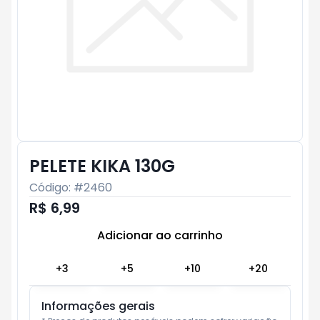
PELETE KIKA 130G
Código: #
2460
R$ 6,99
Adicionar ao carrinho
Subtotal:
R$ 0
+
3
+
5
+
10
+
20
Informações gerais