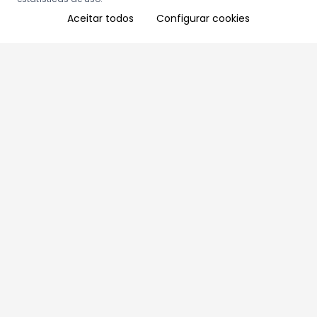
Aceitar todos
Configurar cookies
Aproveite as nossas promoções!
Cadastre seu e-mail e receba ofertas exclusivas.
QUERO RECEBER