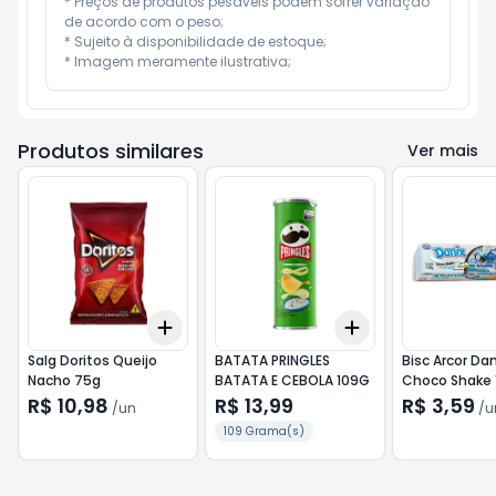
* Preços de produtos pesáveis podem sofrer variação 
de acordo com o peso;

* Sujeito à disponibilidade de estoque;

* Imagem meramente ilustrativa;
Produtos similares
Ver mais
Add
Add
+
3
+
5
+
10
+
3
+
5
+
10
Salg Doritos Queijo
BATATA PRINGLES
Bisc Arcor Da
Nacho 75g
BATATA E CEBOLA 109G
Choco Shake 
R$ 10,98
R$ 13,99
R$ 3,59
/
un
/
u
109 Grama(s)