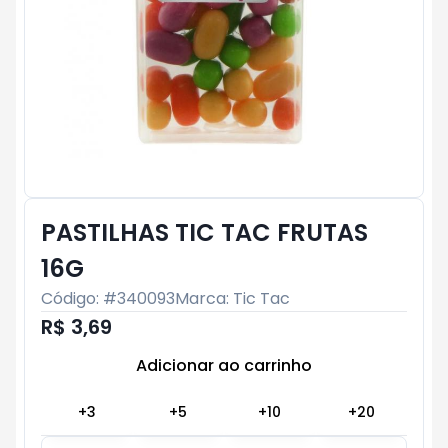
PASTILHAS TIC TAC FRUTAS
16G
Código: #
340093
Marca:
Tic Tac
R$ 3,69
Adicionar ao carrinho
Subtotal:
R$ 0
+
3
+
5
+
10
+
20