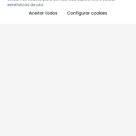
estatísticas de uso.
Aceitar todos
Configurar cookies
Aproveite as nossas promoções!
Cadastre seu e-mail e receba ofertas exclusivas.
QUERO RECEBER