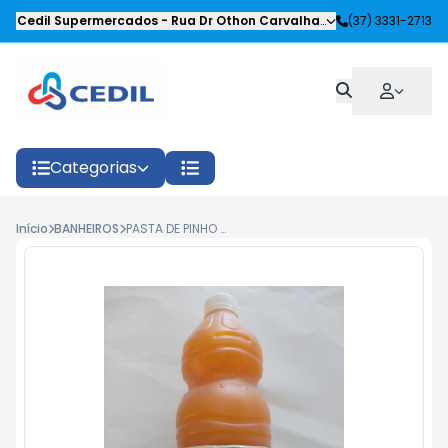
Cedil Supermercados
-
Rua Dr Othon Carvalhaes Siqueira
(37) 3331-2713
,
Oliveira
Categorias
Início
BANHEIROS
PASTA DE PINHO CASA DA LIMPEZA 1L