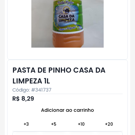
PASTA DE PINHO CASA DA
LIMPEZA 1L
Código: #
341737
R$ 8,29
Adicionar ao carrinho
Subtotal:
R$ 0
+
3
+
5
+
10
+
20