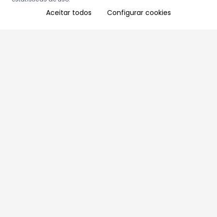
Aceitar todos
Configurar cookies
Aproveite as nossas promoções!
Cadastre seu e-mail e receba ofertas exclusivas.
QUERO RECEBER