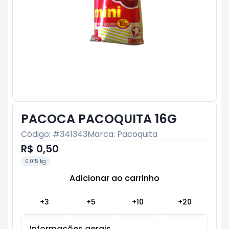
PACOCA PACOQUITA 16G
Código: #
341343
Marca:
Pacoquita
R$ 0,50
0.015 kg
Adicionar ao carrinho
Subtotal:
R$ 0
+
3
+
5
+
10
+
20
Informações gerais