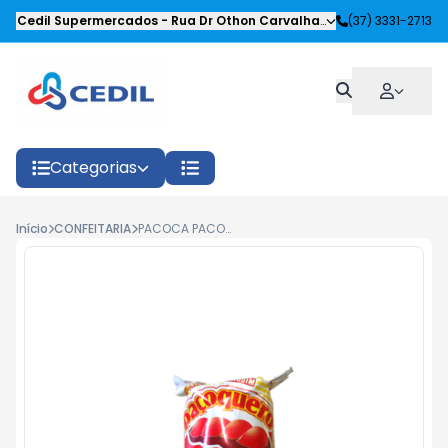
Cedil Supermercados
-
Rua Dr Othon Carvalhaes Siqueira
(37) 3331-2713
,
Oliveira
Categorias
Início
CONFEITARIA
PACOCA PACOQUITA 16G