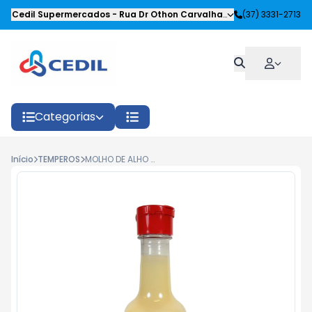
Cedil Supermercados
-
Rua Dr Othon Carvalhaes Siqueira
(37) 3331-2713
,
Oliveira
Categorias
Início
TEMPEROS
MOLHO DE ALHO KENKO 150ML