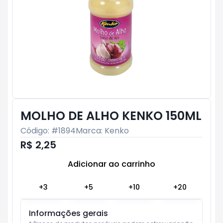
MOLHO DE ALHO KENKO 150ML
Código: #
1894
Marca:
Kenko
R$ 2,25
Adicionar ao carrinho
Subtotal:
R$ 0
+
3
+
5
+
10
+
20
Informações gerais