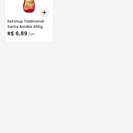
Add
+
3
+
5
+
10
Ketchup Tradicional
Santa Amália 400g
R$ 6,89
/
un