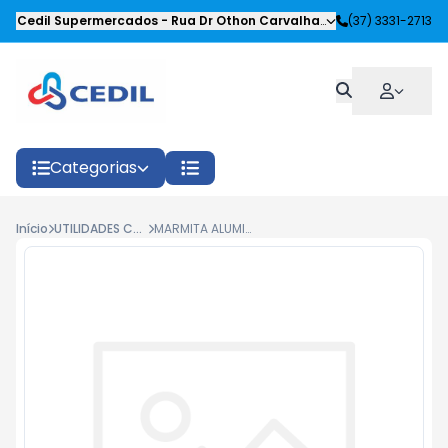
Cedil Supermercados
-
Rua Dr Othon Carvalhaes Siqueira
(37) 3331-2713
,
Oliveira
Categorias
Início
UTILIDADES COZINHA
MARMITA ALUMINIO RETANGULAR ABC