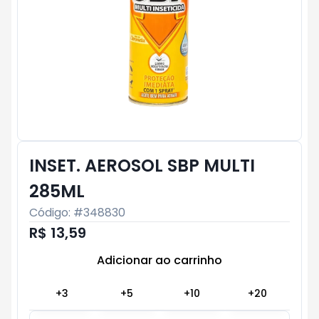
INSET. AEROSOL SBP MULTI
285ML
Código: #
348830
R$ 13,59
Adicionar ao carrinho
Subtotal:
R$ 0
+
3
+
5
+
10
+
20