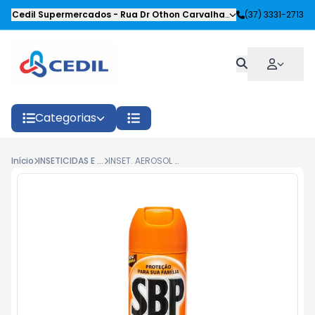
Cedil Supermercados
-
Rua Dr Othon Carvalhaes Siqueira
(37) 3331-2713
,
Oliveira
Categorias
Início
INSETICIDAS E REPELENTES
INSET. AEROSOL SBP MULTI 285ML