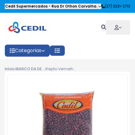
Cedil Supermercados
-
Rua Dr Othon Carvalhaes Siqueira
(37) 3331-2713
,
Oliveira
Categorias
Início
BASICO DA DESPENSA
Feijão Vermelho Codil Tipo 1 Pacote 1kg