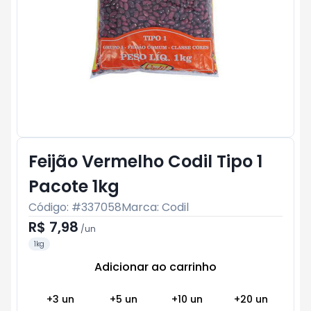
Feijão Vermelho Codil Tipo 1
Pacote 1kg
Código: #
337058
Marca:
Codil
R$ 7,98
/
un
1kg
Adicionar ao carrinho
Subtotal:
R$ 0
+
3
un
+
5
un
+
10
un
+
20
un