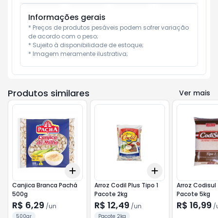
Informações gerais
* Preços de produtos pesáveis podem sofrer variação 
de acordo com o peso;

* Sujeito à disponibilidade de estoque;

* Imagem meramente ilustrativa;
Produtos similares
Ver mais
Add
Add
+
3
+
5
+
10
+
3
+
5
+
10
Canjica Branca Pachá
Arroz Codil Plus Tipo 1
Arroz Codisul 
500g
Pacote 2kg
Pacote 5kg
R$ 6,29
R$ 12,49
R$ 16,99
/
un
/
un
/
500gr
Pacote 2kg