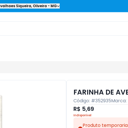
valhaes Siqueira
,
Oliveira
-
MG
FARINHA DE AVE
Código: #
352935
Marca:
R$ 5,69
Indisponível
Produto temporaria