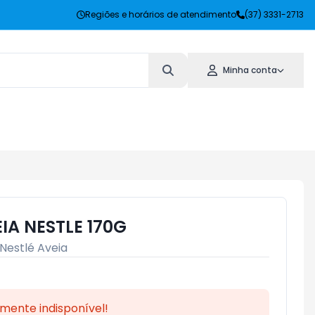
Regiões e horários de atendimento
(37) 3331-2713
Minha conta
IA NESTLE 170G
Nestlé Aveia
mente indisponível!