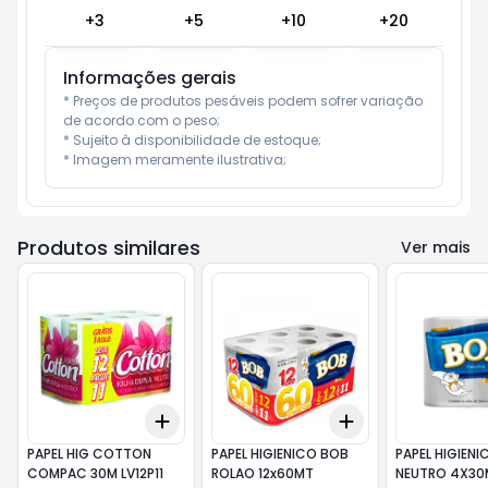
+
3
+
5
+
10
+
20
Informações gerais
* Preços de produtos pesáveis podem sofrer variação 
de acordo com o peso;

* Sujeito à disponibilidade de estoque;

* Imagem meramente ilustrativa;
Produtos similares
Ver mais
Add
Add
+
3
+
5
+
10
+
3
+
5
+
10
PAPEL HIG COTTON
PAPEL HIGIENICO BOB
PAPEL HIGIEN
COMPAC 30M LV12P11
ROLAO 12x60MT
NEUTRO 4X30