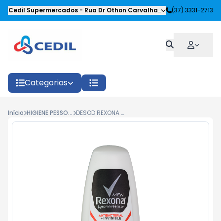
Cedil Supermercados
-
Rua Dr Othon Carvalhaes Siqueira
(37) 3331-2713
,
Oliveira
Categorias
Início
HIGIENE PESSOAL
DESOD REXONA MEN ROLLON ANTIBACTERIAL+INVISIBLE 50ML