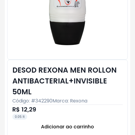
DESOD REXONA MEN ROLLON
ANTIBACTERIAL+INVISIBLE
50ML
Código: #
342290
Marca:
Rexona
R$ 12,29
0.05 lt
Adicionar ao carrinho
Subtotal:
R$ 0