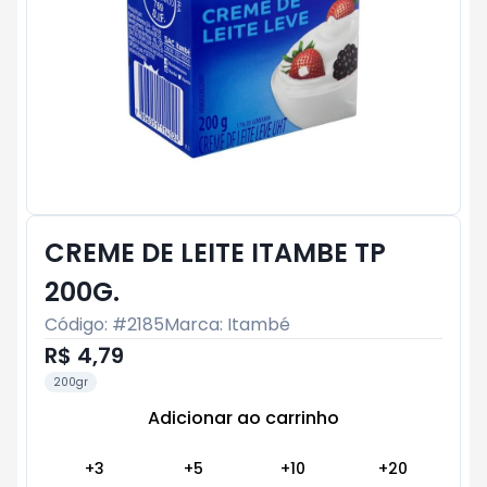
CREME DE LEITE ITAMBE TP
200G.
Código: #
2185
Marca:
Itambé
R$ 4,79
200gr
Adicionar ao carrinho
Subtotal:
R$ 0
+
3
+
5
+
10
+
20