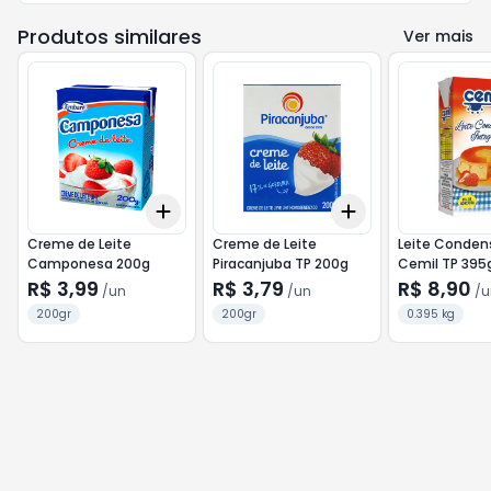
Produtos similares
Ver mais
Add
Add
+
3
+
5
+
10
+
3
+
5
+
10
Creme de Leite
Creme de Leite
Leite Conde
Camponesa 200g
Piracanjuba TP 200g
Cemil TP 395
R$ 3,99
R$ 3,79
R$ 8,90
/
un
/
un
/
u
200gr
200gr
0.395 kg