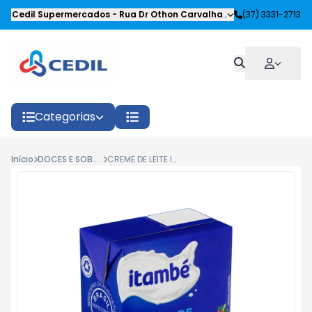
Cedil Supermercados
-
Rua Dr Othon Carvalhaes Siqueira
(37) 3331-2713
,
Oliveira
Categorias
Início
DOCES E SOBREMESAS
CREME DE LEITE ITAMBE TP 200G.