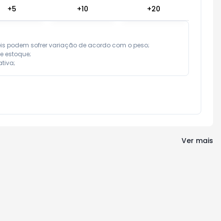
+
5
+
10
+
20
eis podem sofrer variação de acordo com o peso;

e estoque;

tiva;
Ver mais