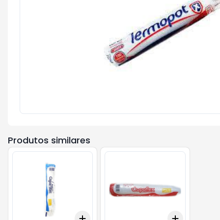
Produtos similares
Add
Add
+
3
+
5
+
10
+
3
+
5
+