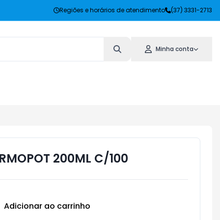
Regiões e horários de atendimento
(37) 3331-2713
Minha conta
RMOPOT 200ML C/100
Adicionar ao carrinho
Subtotal:
R$ 0,00