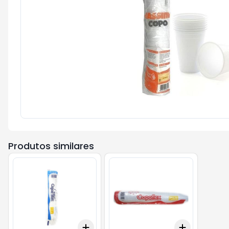
Produtos similares
Add
Add
+
3
+
5
+
10
+
3
+
5
+