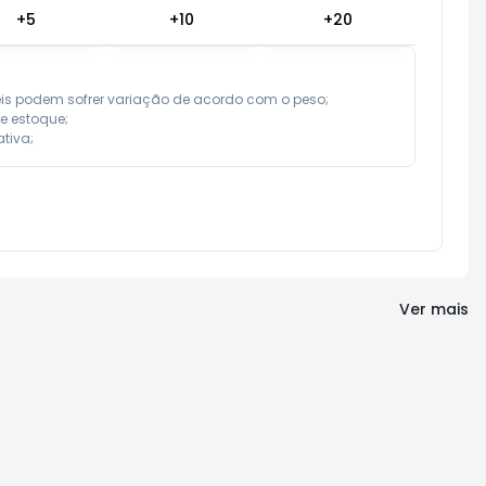
+
5
+
10
+
20
eis podem sofrer variação de acordo com o peso;

e estoque;

tiva;
Ver mais