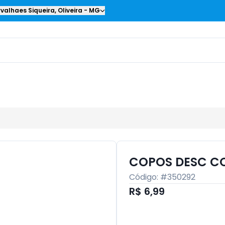
valhaes Siqueira
,
Oliveira
-
MG
COPOS DESC C
Código: #
350292
R$ 6,99