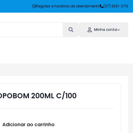
Regiões e horários de atendimento
(37) 3331-2713
Minha conta
OPOBOM 200ML C/100
Adicionar ao carrinho
Subtotal:
R$ 0,00