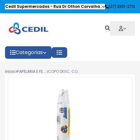
Cedil Supermercados
-
Rua Dr Othon Carvalhaes Siqueira
(37) 3331-2713
,
Oliveira
Categorias
Início
PAPELARIA E FESTAS
COPO DESC. COPOBRAS BRANCO 200ML C/100UN