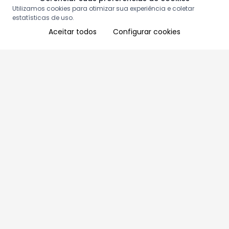
Utilizamos cookies para otimizar sua experiência e coletar
estatísticas de uso.
Aceitar todos
Configurar cookies
Aproveite as nossas promoções!
Cadastre seu e-mail e receba ofertas exclusivas.
QUERO RECEBER