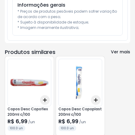
Informações gerais
* Preços de produtos pesáveis podem sofrer variação 
de acordo com o peso;

* Sujeito à disponibilidade de estoque;

* Imagem meramente ilustrativa;
Produtos similares
Ver mais
Add
Add
+
3
+
5
+
10
+
3
+
5
+
10
Copos Desc Copoflex
Copos Desc Copoplast
200ml c/100
200ml c/100
R$ 6,99
R$ 6,99
/
un
/
un
100.0 un
100.0 un