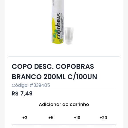
COPO DESC. COPOBRAS
BRANCO 200ML C/100UN
Código: #
339405
R$ 7,49
Adicionar ao carrinho
Subtotal:
R$ 0
+
3
+
5
+
10
+
20