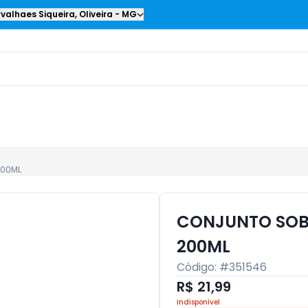
valhaes Siqueira
,
Oliveira
-
MG
200ML
CONJUNTO SOB
200ML
Código: #
351546
R$ 21,99
Indisponível