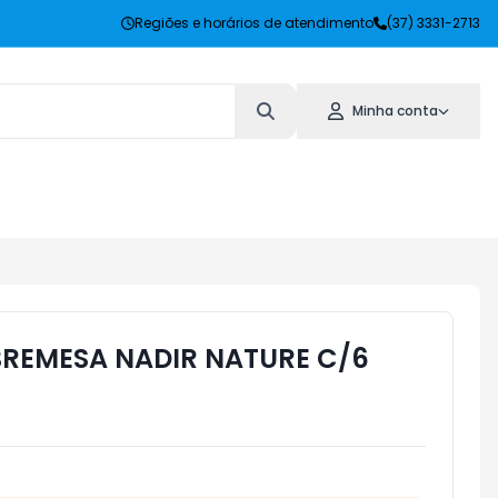
Regiões e horários de atendimento
(37) 3331-2713
Minha conta
REMESA NADIR NATURE C/6