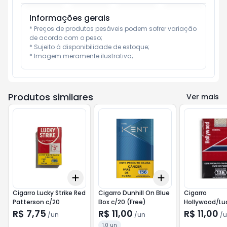
Informações gerais
* Preços de produtos pesáveis podem sofrer variação 
de acordo com o peso;

* Sujeito à disponibilidade de estoque;

* Imagem meramente ilustrativa;
Produtos similares
Ver mais
Add
Add
+
3
+
5
+
10
+
3
+
5
+
10
Cigarro Lucky Strike Red
Cigarro Dunhill On Blue
Cigarro
Patterson c/20
Box c/20 (Free)
Hollywood/Luc
c/20 (Verm)
R$ 7,75
R$ 11,00
R$ 11,00
/
un
/
un
/
u
1.0 un