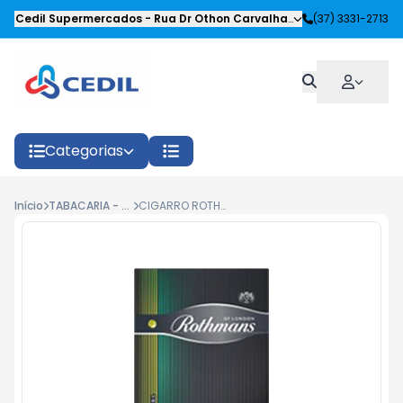
Cedil Supermercados
-
Rua Dr Othon Carvalhaes Siqueira
(37) 3331-2713
,
Oliveira
Categorias
Início
TABACARIA - FUMOS
CIGARRO ROTHMANS INTER CLICK SENSE C/20