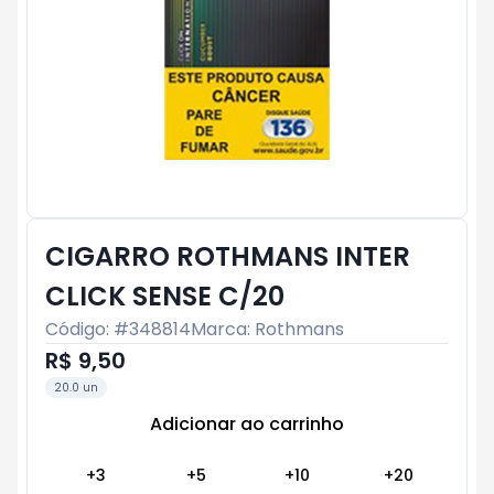
CIGARRO ROTHMANS INTER
CLICK SENSE C/20
Código: #
348814
Marca:
Rothmans
R$ 9,50
20.0 un
Adicionar ao carrinho
Subtotal:
R$ 0
+
3
+
5
+
10
+
20