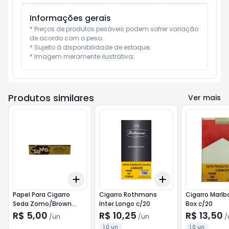
Informações gerais
* Preços de produtos pesáveis podem sofrer variação 
de acordo com o peso;

* Sujeito à disponibilidade de estoque;

* Imagem meramente ilustrativa;
Produtos similares
Ver mais
Add
Add
+
3
+
5
+
10
+
3
+
5
+
10
Papel Para Cigarro
Cigarro Rothmans
Cigarro Marlb
Seda Zomo/Brown
Inter Longo c/20
Box c/20
c/32
R$ 5,00
R$ 10,25
R$ 13,50
/
un
/
un
/
1.0 un
1.0 un