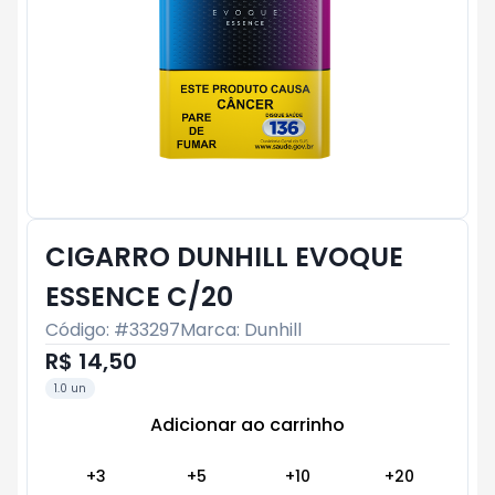
CIGARRO DUNHILL EVOQUE
ESSENCE C/20
Código: #
33297
Marca:
Dunhill
R$ 14,50
1.0 un
Adicionar ao carrinho
Subtotal:
R$ 0
+
3
+
5
+
10
+
20