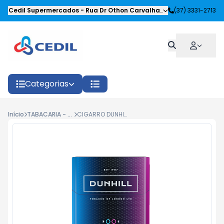
Cedil Supermercados
-
Rua Dr Othon Carvalhaes Siqueira
(37) 3331-2713
,
Oliveira
Categorias
Início
TABACARIA - FUMOS
CIGARRO DUNHILL EVOQUE ESSENCE C/20