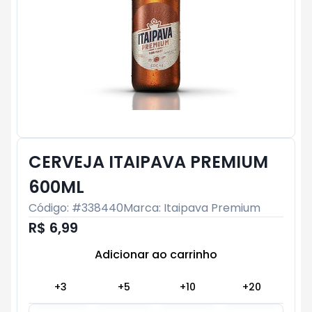
CERVEJA ITAIPAVA PREMIUM
600ML
Código: #
338440
Marca:
Itaipava Premium
R$ 6,99
Adicionar ao carrinho
Subtotal:
R$ 0
+
3
+
5
+
10
+
20