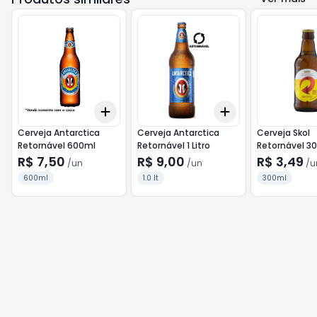
Add
Add
+
3
+
5
+
10
+
3
+
5
+
10
Cerveja Antarctica
Cerveja Antarctica
Cerveja Skol
Retornável 600ml
Retornável 1 Litro
Retornável 3
R$ 7,50
R$ 9,00
R$ 3,49
/
un
/
un
/
u
600ml
1.0 lt
300ml