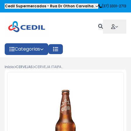
Cedil Supermercados
-
Rua Dr Othon Carvalhaes Siqueira
(37) 3331-2713
,
Oliveira
Categorias
Início
CERVEJAS
CERVEJA ITAIPAVA PREMIUM 600ML