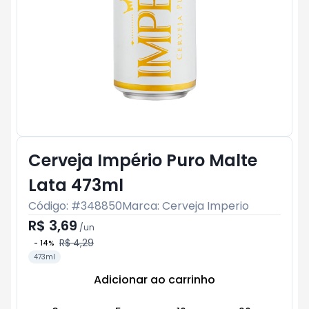
Cerveja Império Puro Malte
Lata 473ml
Código: #
348850
Marca:
Cerveja Imperio
R$ 3,69
/
un
R$ 4,29
-
14
%
473ml
Adicionar ao carrinho
Subtotal:
R$ 0