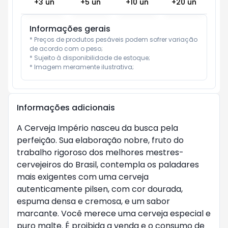
+
3
un
+
5
un
+
10
un
+
20
un
Informações gerais
* Preços de produtos pesáveis podem sofrer variação 
de acordo com o peso;

* Sujeito à disponibilidade de estoque;

* Imagem meramente ilustrativa;
Informações adicionais
A Cerveja Império nasceu da busca pela
perfeição. Sua elaboração nobre, fruto do
trabalho rigoroso dos melhores mestres-
cervejeiros do Brasil, contempla os paladares
mais exigentes com uma cerveja
autenticamente pilsen, com cor dourada,
espuma densa e cremosa, e um sabor
marcante. Você merece uma cerveja especial e
puro malte. É proibida a venda e o consumo de