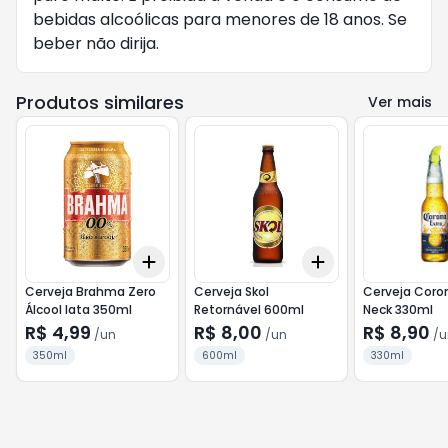
bebidas alcoólicas para menores de 18 anos. Se
beber não dirija.
Produtos similares
Ver mais
Add
Add
+
3
+
5
+
10
+
3
+
5
+
10
Cerveja Brahma Zero
Cerveja Skol
Cerveja Coro
Álcool lata 350ml
Retornável 600ml
Neck 330ml
R$ 4,99
R$ 8,00
R$ 8,90
/
un
/
un
/
u
350ml
600ml
330ml