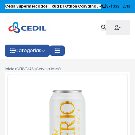
Cedil Supermercados
-
Rua Dr Othon Carvalhaes Siqueira
(37) 3331-2713
,
Oliveira
Categorias
Início
CERVEJAS
Cerveja Império Puro Malte Lata 473ml