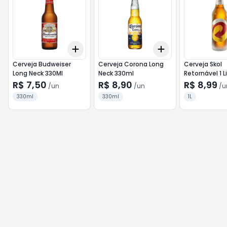
Add
Add
+
3
+
5
+
10
+
3
+
5
+
10
Cerveja Budweiser
Cerveja Corona Long
Cerveja Skol
Long Neck 330Ml
Neck 330ml
Retornável 1 L
R$ 7,50
R$ 8,90
R$ 8,99
/
un
/
un
/
u
330ml
330ml
1L