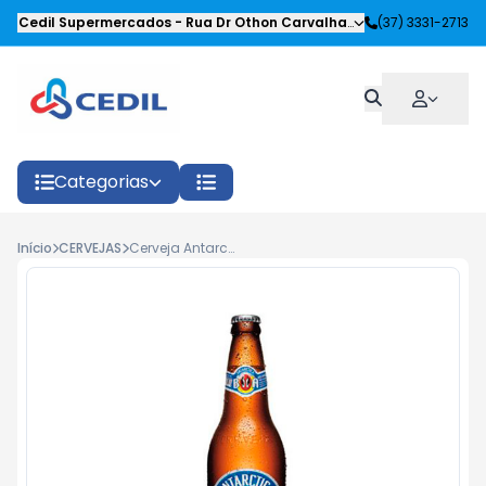
Cedil Supermercados
-
Rua Dr Othon Carvalhaes Siqueira
(37) 3331-2713
,
Oliveira
Categorias
Início
CERVEJAS
Cerveja Antarctica Retornável 600ml