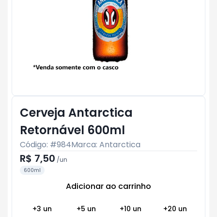
Cerveja Antarctica
Retornável 600ml
Código: #
984
Marca:
Antarctica
R$ 7,50
/
un
600ml
Adicionar ao carrinho
Subtotal:
R$ 0
+
3
un
+
5
un
+
10
un
+
20
un