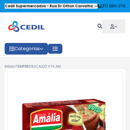
Cedil Supermercados
-
Rua Dr Othon Carvalhaes Siqueira
(37) 3331-2713
,
Oliveira
Categorias
Início
TEMPEROS
CALDO STA AMALIA BACON 114G