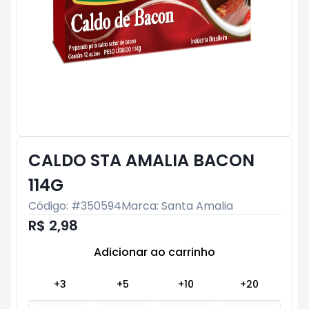
CALDO STA AMALIA BACON
114G
Código: #
350594
Marca:
Santa Amalia
R$ 2,98
Adicionar ao carrinho
Subtotal:
R$ 0
+
3
+
5
+
10
+
20