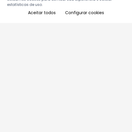
estatísticas de uso.
Aceitar todos
Configurar cookies
Aproveite as nossas promoções!
Cadastre seu e-mail e receba ofertas exclusivas.
QUERO RECEBER