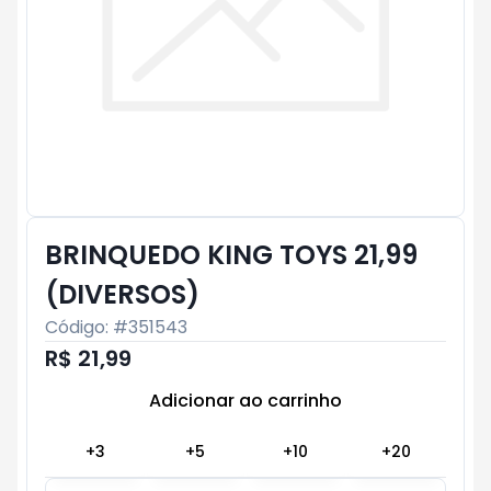
BRINQUEDO KING TOYS 21,99
(DIVERSOS)
Código: #
351543
R$ 21,99
Adicionar ao carrinho
Subtotal:
R$ 0
+
3
+
5
+
10
+
20