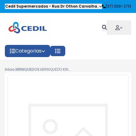
Cedil Supermercados
-
Rua Dr Othon Carvalhaes Siqueira
(37) 3331-2713
,
Oliveira
Categorias
Início
BRINQUEDOS
BRINQUEDO KING TOYS 21,99 (DIVERSOS)