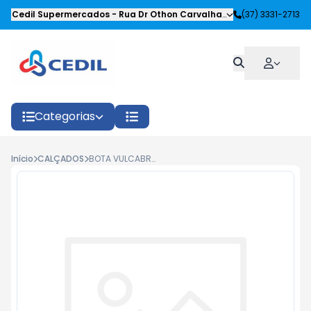
Cedil Supermercados
-
Rua Dr Othon Carvalhaes Siqueira
(37) 3331-2713
,
Oliveira
Categorias
Início
CALÇADOS
BOTA VULCABRAS PVC BCO S/PALMILHA CANO MEDIO N 40