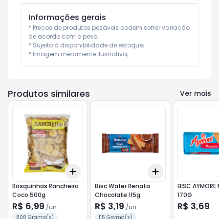
Informações gerais
* Preços de produtos pesáveis podem sofrer variação 
de acordo com o peso;

* Sujeito à disponibilidade de estoque;

* Imagem meramente ilustrativa;
Produtos similares
Ver mais
Add
Add
+
3
+
5
+
10
+
3
+
5
+
10
Rosquinhas Rancheiro
Bisc Wafer Renata
BISC AYMORE 
Coco 500g
Chocolate 115g
170G
R$ 6,99
R$ 3,19
R$ 3,69
/
un
/
un
800 Grama(s)
115 Grama(s)