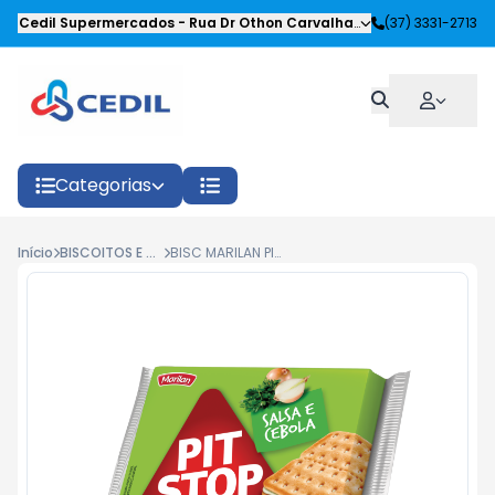
Cedil Supermercados
-
Rua Dr Othon Carvalhaes Siqueira
(37) 3331-2713
,
Oliveira
Categorias
Início
BISCOITOS E SALGADOS
BISC MARILAN PIT STOP RECH. SALSA/CEBOLA 91G