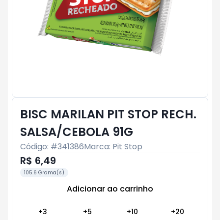
BISC MARILAN PIT STOP RECH.
SALSA/CEBOLA 91G
Código: #
341386
Marca:
Pit Stop
R$ 6,49
105.6 Grama(s)
Adicionar ao carrinho
Subtotal:
R$ 0
+
3
+
5
+
10
+
20