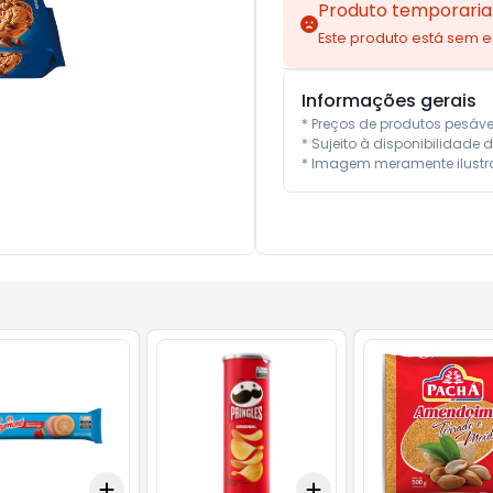
Produto temporaria
Este produto está sem 
Informações gerais
* Preços de produtos pesáv
* Sujeito à disponibilidade d
* Imagem meramente ilustra
Add
Add
10
+
3
+
5
+
10
+
3
+
5
+
10