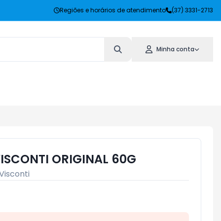
Regiões e horários de atendimento
(37) 3331-2713
Minha conta
VISCONTI ORIGINAL 60G
Visconti