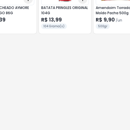
ECHEADO AYMORE
BATATA PRINGLES ORIGINAL
Amendoim Torrado
GO 86G
104G
Moído Pacha 500g
39
R$ 13,99
R$ 9,90
/
un
104 Grama(s)
500gr