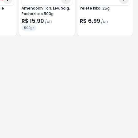
 e
Amendoim Torr. Lev. Salg.
Pelete Kika 125g
Pachazitos 500g
R$ 15,90
R$ 6,99
/
un
/
un
500gr