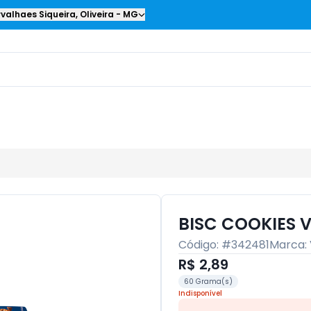
valhaes Siqueira
,
Oliveira
-
MG
BISC COOKIES 
Código: #
342481
Marca:
R$ 2,89
60 Grama(s)
Indisponível