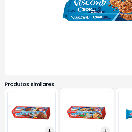
Produtos similares
Add
Add
+
3
+
5
+
10
+
3
+
5
+