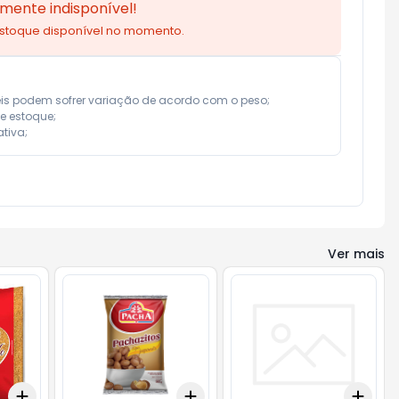
mente indisponível!
estoque disponível no momento.
eis podem sofrer variação de acordo com o peso;

e estoque;

tiva;
Ver mais
Add
Add
Add
+
3
+
5
+
10
+
3
+
5
+
10
+
3