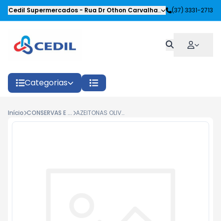
Cedil Supermercados
-
Rua Dr Othon Carvalhaes Siqueira
(37) 3331-2713
,
Oliveira
Categorias
Início
CONSERVAS E ENLATADOS
AZEITONAS OLIVIANA PRETAS C/CAROÇO 300G