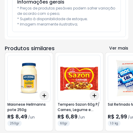
Informações gerais
* Preços de produtos pesáveis podem sofrer variação 
de acordo com o peso;

* Sujeito à disponibilidade de estoque;

* Imagem meramente ilustrativa;
Produtos similares
Ver mais
Add
Add
+
3
+
5
+
10
+
3
+
5
+
10
Maionese Hellmanns
Tempero Sazon 60g P/
Sal Refinado 
pote 250g
Carnes, Legume e
Arroz
R$ 8,49
R$ 6,89
R$ 2,99
/
un
/
un
/
u
250gr
60gr
1.0 kg