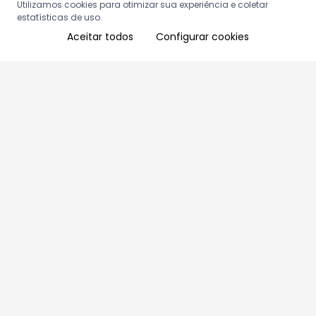
Utilizamos cookies para otimizar sua experiência e coletar
estatísticas de uso.
Aceitar todos
Configurar cookies
Aproveite as nossas promoções!
Cadastre seu e-mail e receba ofertas exclusivas.
QUERO RECEBER