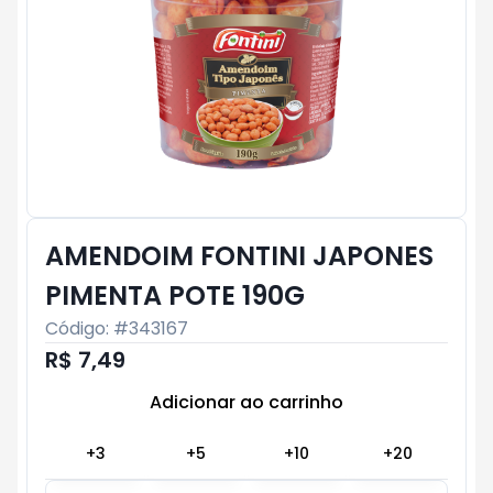
AMENDOIM FONTINI JAPONES
PIMENTA POTE 190G
Código: #
343167
R$ 7,49
Adicionar ao carrinho
Subtotal:
R$ 0
+
3
+
5
+
10
+
20