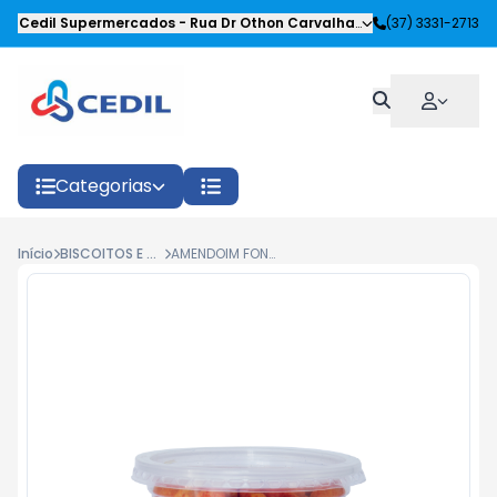
Cedil Supermercados
-
Rua Dr Othon Carvalhaes Siqueira
(37) 3331-2713
,
Oliveira
Categorias
Início
BISCOITOS E SALGADOS
AMENDOIM FONTINI JAPONES PIMENTA POTE 190G