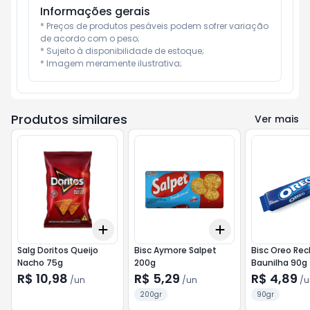
Informações gerais
* Preços de produtos pesáveis podem sofrer variação 
de acordo com o peso;

* Sujeito à disponibilidade de estoque;

* Imagem meramente ilustrativa;
Produtos similares
Ver mais
Add
Add
+
3
+
5
+
10
+
3
+
5
+
10
Salg Doritos Queijo
Bisc Aymore Salpet
Bisc Oreo Rec
Nacho 75g
200g
Baunilha 90g
R$ 10,98
R$ 5,29
R$ 4,89
/
un
/
un
/
u
200gr
90gr