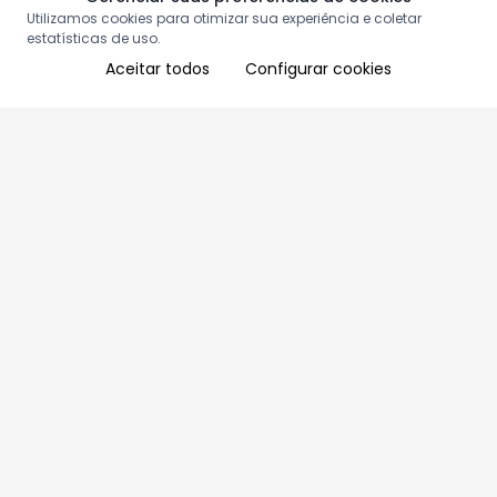
Utilizamos cookies para otimizar sua experiência e coletar
estatísticas de uso.
Aceitar todos
Configurar cookies
Aproveite as nossas promoções!
Cadastre seu e-mail e receba ofertas exclusivas.
QUERO RECEBER