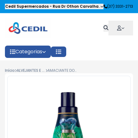
Cedil Supermercados
-
Rua Dr Othon Carvalhaes Siqueira
(37) 3331-2713
,
Oliveira
Categorias
Início
ALVEJANTES E AMACIANTES
AMACIANTE DOWNY PERFUME COLLECTION LIBERDADE 450 ML