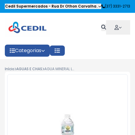
Cedil Supermercados
-
Rua Dr Othon Carvalhaes Siqueira
(37) 3331-2713
,
Oliveira
Categorias
Início
AGUAS E CHAS
AGUA MINERAL LINDOYA 500ML (NATURAL)