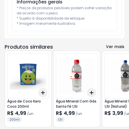
Informações gerais
* Preços de produtos pesáveis podem sofrer variação 
de acordo com o peso;

* Sujeito à disponibilidade de estoque;

* Imagem meramente ilustrativa;
Produtos similares
Ver mais
Add
Add
+
3
+
5
+
10
+
3
+
5
+
10
Água de Coco Kero
Água Mineral Com Gás
Água Mineral 
Coco 200ml
Santa Fé 1,5l
1,5l (Natural)
R$ 4,99
R$ 4,99
R$ 3,99
/
un
/
un
/
u
200ml
1,5l