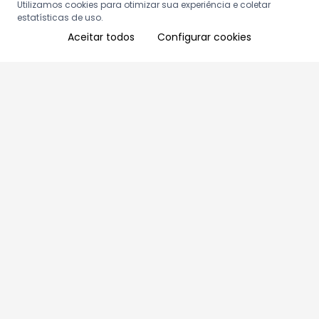
Utilizamos cookies para otimizar sua experiência e coletar
estatísticas de uso.
Aceitar todos
Configurar cookies
Aproveite as nossas promoções!
Cadastre seu e-mail e receba ofertas exclusivas.
QUERO RECEBER