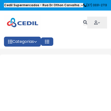
Cedil Supermercados
-
Rua Dr Othon Carvalhaes Siqueira
(37) 3331-2713
,
Oliveira
Categorias