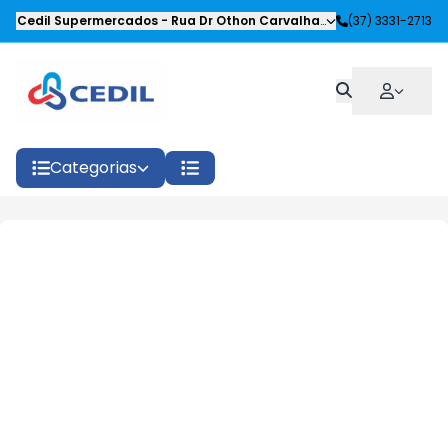
Cedil Supermercados
-
Rua Dr Othon Carvalhaes Siqueira
(37) 3331-2713
,
Oliveira
Categorias