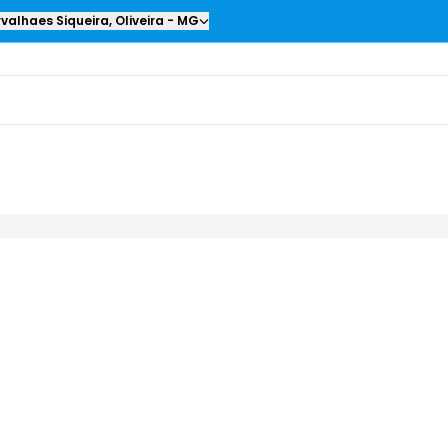
valhaes Siqueira
,
Oliveira
-
MG