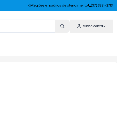
Regiões e horários de atendimento
(37) 3331-2713
Minha conta