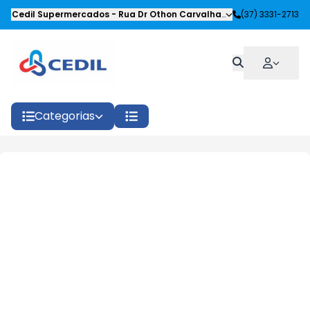
Cedil Supermercados
-
Rua Dr Othon Carvalhaes Siqueira
(37) 3331-2713
,
Oliveira
Categorias