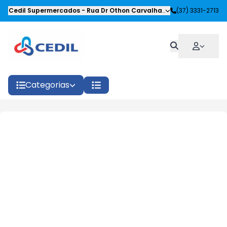
Cedil Supermercados
-
Rua Dr Othon Carvalhaes Siqueira
(37) 3331-2713
,
Oliveira
Categorias