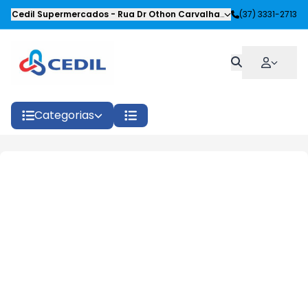
Cedil Supermercados
-
Rua Dr Othon Carvalhaes Siqueira
(37) 3331-2713
,
Oliveira
Categorias