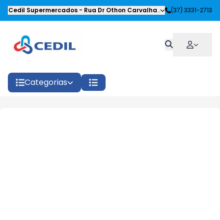
Cedil Supermercados
-
Rua Dr Othon Carvalhaes Siqueira
(37) 3331-2713
,
Oliveira
Categorias