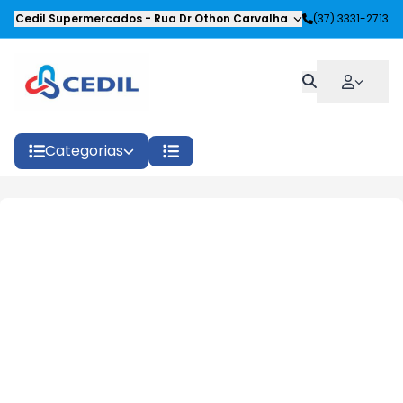
Cedil Supermercados
-
Rua Dr Othon Carvalhaes Siqueira
(37) 3331-2713
,
Oliveira
Categorias