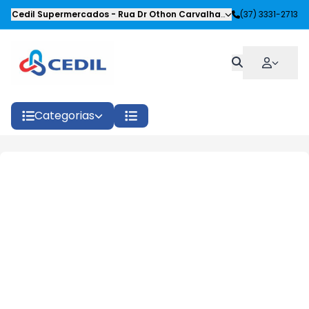
Cedil Supermercados
-
Rua Dr Othon Carvalhaes Siqueira
(37) 3331-2713
,
Oliveira
Categorias